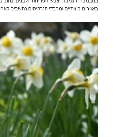
בנובמבר ודצמבר, וצבעי הפריחה הלבנים-צהובים ש
באזורים ביצתיים ומרבדי הנרקיסים נחשבים לאח